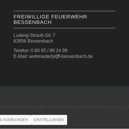
FREIWILLIGE FEUERWEHR
BESSENBACH
Ludwig-Straub-Str. 7
63856 Bessenbach
Telefon: 0 60 95 / 99 24 99
E-Mail: webmaster[at]ff-bessenbach.de
auf der Webseite surfen, stimmen Sie der Verwendung von Cook
G AUSBLENDEN
EINSTELLUNGEN