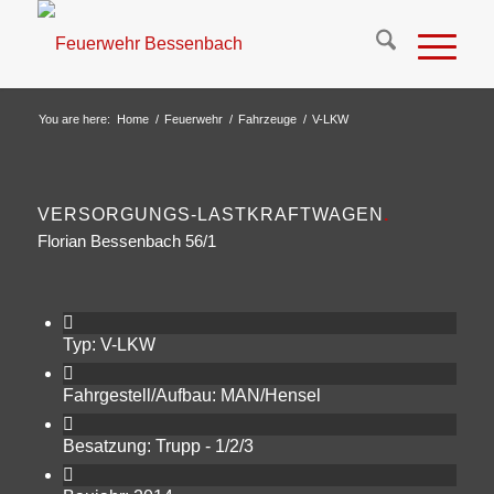
You are here:
Home
/
Feuerwehr
/
Fahrzeuge
/
V-LKW
VERSORGUNGS-LASTKRAFTWAGEN
.
Florian Bessenbach 56/1
Typ: V-LKW
Fahrgestell/Aufbau: MAN/Hensel
Besatzung: Trupp - 1/2/3