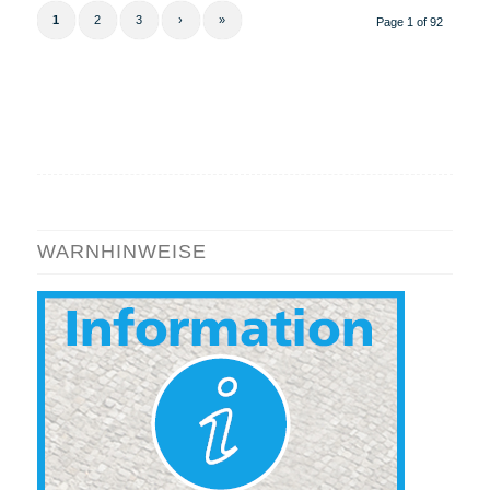
1
2
3
›
»
Page 1 of 92
WARNHINWEISE