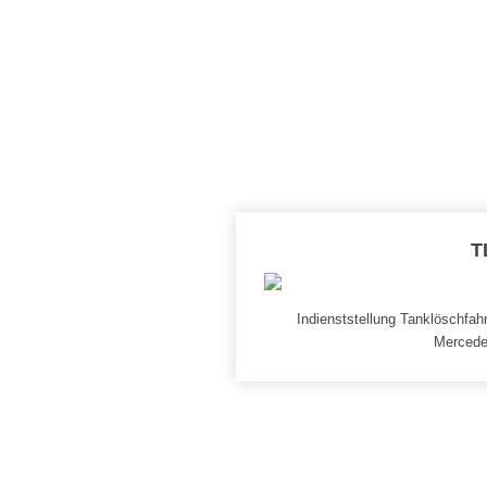
T
Indienststellung Tanklöschfah
Mercede