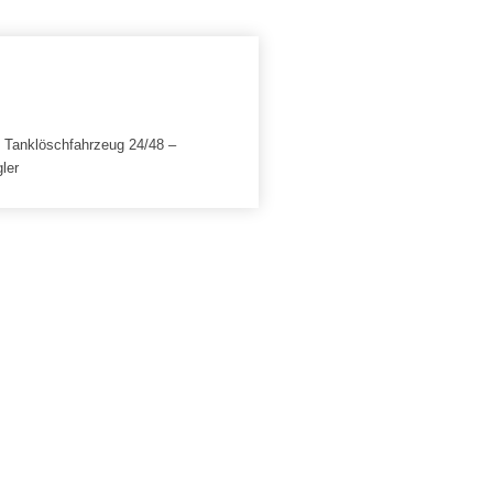
g Tanklöschfahrzeug 24/48 –
ler