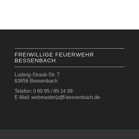
FREIWILLIGE FEUERWEHR
BESSENBACH
Ludwig-Straub-Str. 7
63856 Bessenbach
Telefon: 0 60 95 / 99 24 99
E-Mail: webmaster[at]ff-bessenbach.de