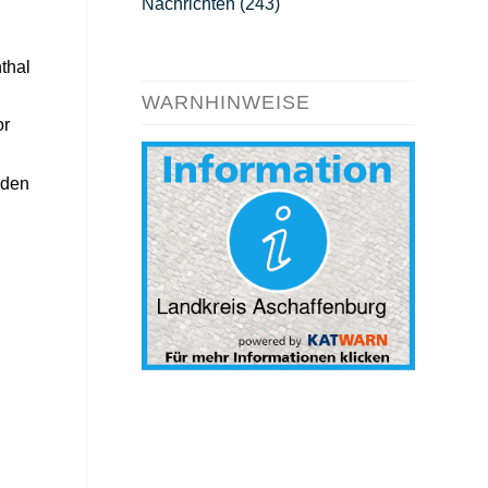
Nachrichten
(243)
thal
WARNHINWEISE
or
 den