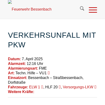
VERKEHRSUNFALL MIT
PKW
Datum:
7. April 2025
Alarmzeit:
12:16 Uhr
Alarmierungsart:
FME
Art:
Techn. Hilfe – VU1
Einsatzort:
Bessenbach – Straßbessenbach,
Dorfstraße
Fahrzeuge:
ELW 1
, HLF 20
,
Versorgungs-LKW
Weitere Kräfte: