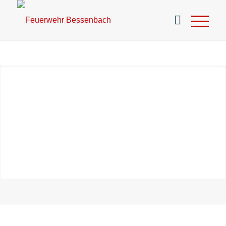
UNSER ZUG?
.
KENNT KEINE VERSPÄTUNG!
.
Weiter
1
2
3
4