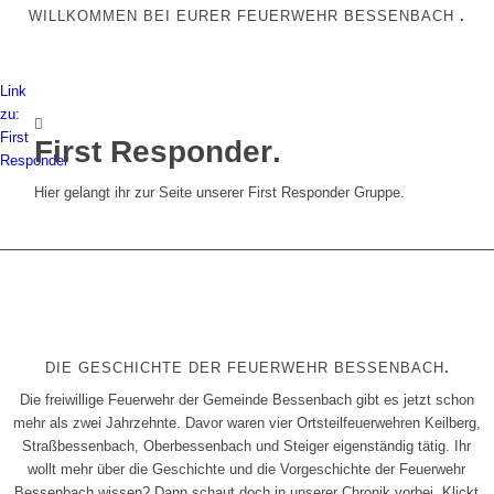
WILLKOMMEN BEI EURER FEUERWEHR BESSENBACH
.
Link
zu:
First
First Responder
.
Responder
Hier gelangt ihr zur Seite unserer First Responder Gruppe.
DIE GESCHICHTE DER FEUERWEHR BESSENBACH
.
Die freiwillige Feuerwehr der Gemeinde Bessenbach gibt es jetzt schon
mehr als zwei Jahrzehnte. Davor waren vier Ortsteilfeuerwehren Keilberg,
Straßbessenbach, Oberbessenbach und Steiger eigenständig tätig. Ihr
wollt mehr über die Geschichte und die Vorgeschichte der Feuerwehr
Bessenbach wissen? Dann schaut doch in unserer Chronik vorbei. Klickt