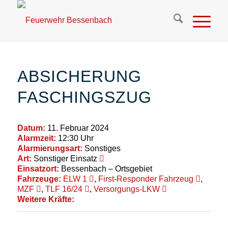
ABSICHERUNG
FASCHINGSZUG
Datum:
11. Februar 2024
Alarmzeit:
12:30 Uhr
Alarmierungsart:
Sonstiges
Art:
Sonstiger Einsatz
Einsatzort:
Bessenbach – Ortsgebiet
Fahrzeuge:
ELW 1
,
First-Responder Fahrzeug
,
MZF
,
TLF 16/24
,
Versorgungs-LKW
Weitere Kräfte: