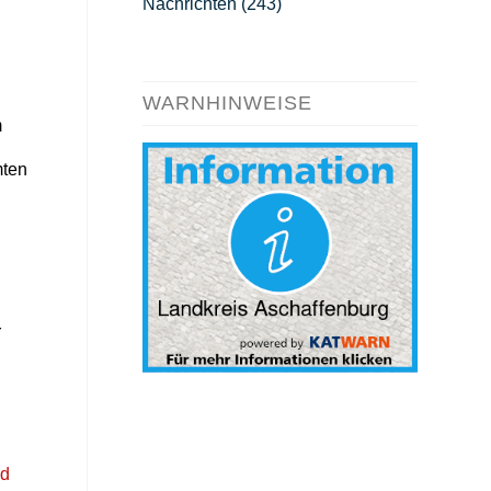
Nachrichten
(243)
WARNHINWEISE
m
mten
r