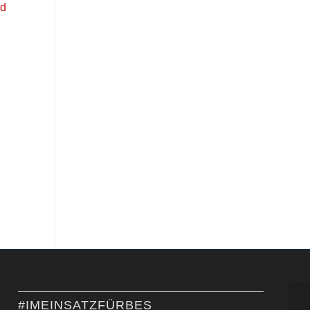
#IMEINSATZFÜRBES