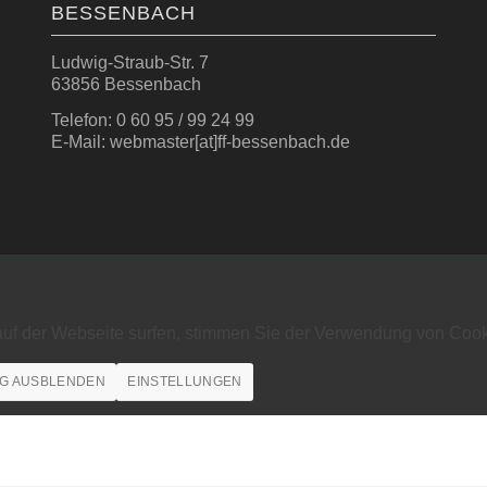
BESSENBACH
Ludwig-Straub-Str. 7
63856 Bessenbach
Telefon: 0 60 95 / 99 24 99
E-Mail: webmaster[at]ff-bessenbach.de
auf der Webseite surfen, stimmen Sie der Verwendung von Cook
G AUSBLENDEN
EINSTELLUNGEN