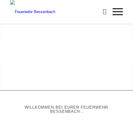
Unser Zug?
.
KENNT KEINE VERSPÄTUNG!
.
Weiter
1
2
3
4
WILLKOMMEN BEI EURER FEUERWEHR
BESSENBACH
.