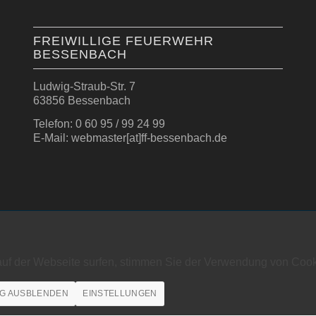
FREIWILLIGE FEUERWEHR
BESSENBACH
Ludwig-Straub-Str. 7
63856 Bessenbach
Telefon: 0 60 95 / 99 24 99
E-Mail: webmaster[at]ff-bessenbach.de
auf der Webseite surfen, stimmen Sie der Verwendung von Cook
G AUSBLENDEN
EINSTELLUNGEN