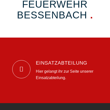
FEUERWEHR
BESSENBACH
.
EINSATZABTEILUNG
.
Hier gelangt ihr zur Seite unserer
Einsatzabteilung.