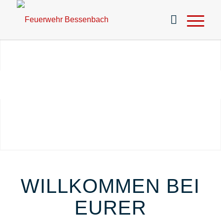
UNSER ZUG?
.
Weiter
KENNT KEINE VERSPÄTUNG!
.
1
2
3
4
WILLKOMMEN BEI
EURER