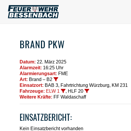
BRAND PKW
Datum:
22. März 2025
Alarmzeit:
16:25 Uhr
Alarmierungsart:
FME
Art:
Brand – B2
Einsatzort:
BAB 3, Fahrtrichtung Würzburg, KM 231
Fahrzeuge:
ELW 1
, HLF 20
Weitere Kräfte:
FF Waldaschaff
EINSATZBERICHT:
Kein Einsatzbericht vorhanden