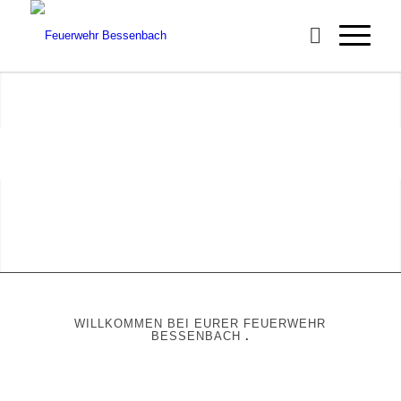
Unser Zug?
.
KENNT KEINE VERSPÄTUNG!
.
Weiter
1
2
3
4
WILLKOMMEN BEI EURER FEUERWEHR
BESSENBACH
.