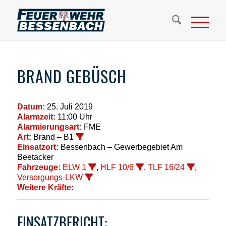
BRAND GEBÜSCH
Datum:
25. Juli 2019
Alarmzeit:
11:00 Uhr
Alarmierungsart:
FME
Art:
Brand – B1
Einsatzort:
Bessenbach – Gewerbegebiet Am
Beetacker
Fahrzeuge:
ELW 1
,
HLF 10/6
,
TLF 16/24
,
Versorgungs-LKW
Weitere Kräfte:
EINSATZBERICHT: