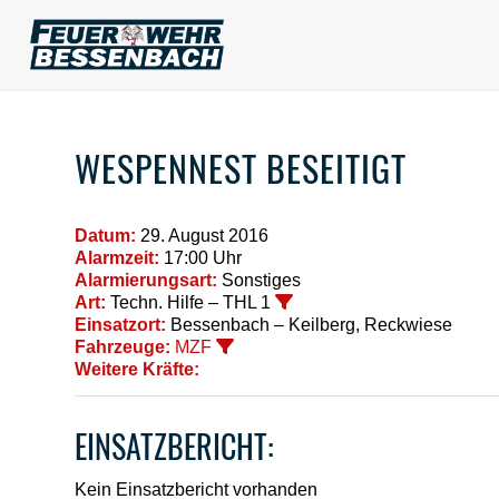
WESPENNEST BESEITIGT
Datum:
29. August 2016
Alarmzeit:
17:00 Uhr
Alarmierungsart:
Sonstiges
Art:
Techn. Hilfe – THL 1
Einsatzort:
Bessenbach – Keilberg, Reckwiese
Fahrzeuge:
MZF
Weitere Kräfte:
EINSATZBERICHT:
Kein Einsatzbericht vorhanden