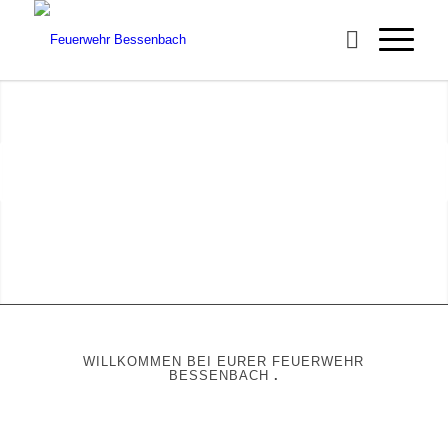
Unser Zug?
.
KENNT KEINE VERSPÄTUNG!
.
Weiter
1
2
3
4
WILLKOMMEN BEI EURER FEUERWEHR
BESSENBACH
.