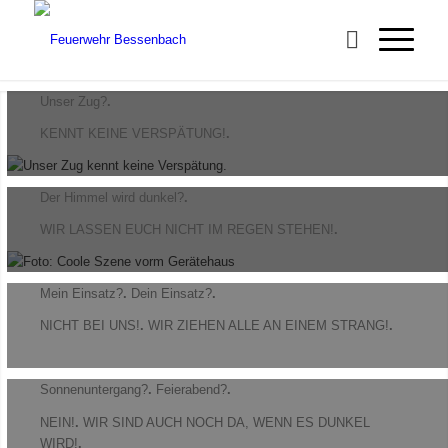
Unser Zug?
.
KENNT KEINE VERSPÄTUNG!
.
Der Himmel wird dunkel?
.
WIR LASSEN EUCH NICHT IM REGEN STEHEN!
.
Mein Einsatz?
.
Dein Einsatz?
.
NICHT BEI UNS!
.
WIR ZIEHEN ALLE AN EINEM STRANG!
.
Sonnenuntergang?
.
Feierabend?
.
NEIN!
.
WIR SIND AUCH NOCH DA, WENN ES DUNKEL
WIRD!
.