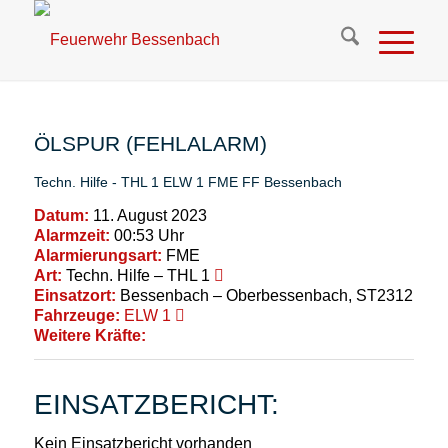
ÖLSPUR (FEHLALARM)
Techn. Hilfe - THL 1
ELW 1
FME
FF Bessenbach
Datum:
11. August 2023
Alarmzeit:
00:53 Uhr
Alarmierungsart:
FME
Art:
Techn. Hilfe – THL 1
Einsatzort:
Bessenbach – Oberbessenbach, ST2312
Fahrzeuge:
ELW 1
Weitere Kräfte:
EINSATZBERICHT:
Kein Einsatzbericht vorhanden