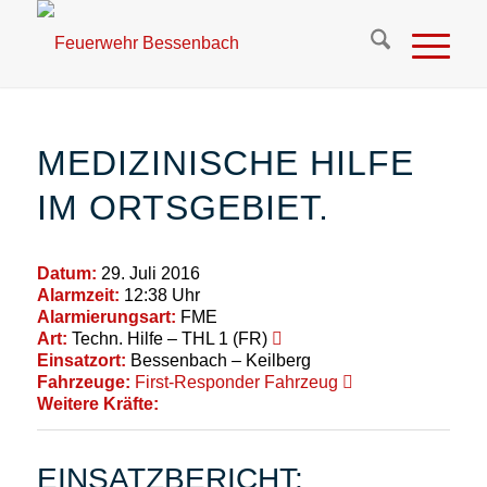
MEDIZINISCHE HILFE
IM ORTSGEBIET.
Datum:
29. Juli 2016
Alarmzeit:
12:38 Uhr
Alarmierungsart:
FME
Art:
Techn. Hilfe – THL 1 (FR)
Einsatzort:
Bessenbach – Keilberg
Fahrzeuge:
First-Responder Fahrzeug
Weitere Kräfte:
EINSATZBERICHT: