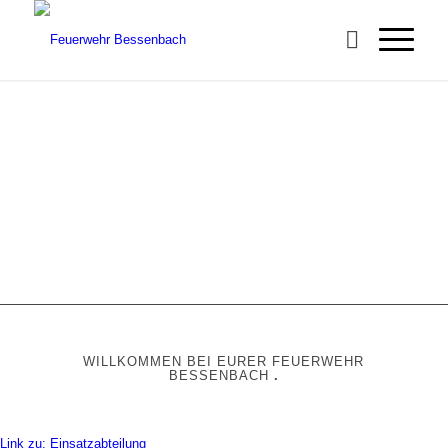
Unser Zug?
.
KENNT KEINE VERSPÄTUNG!
.
Weiter
1
2
3
4
WILLKOMMEN BEI EURER FEUERWEHR
BESSENBACH
.
Link zu: Einsatzabteilung