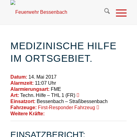
MEDIZINISCHE HILFE
IM ORTSGEBIET.
Datum:
14. Mai 2017
Alarmzeit:
11:07 Uhr
Alarmierungsart:
FME
Art:
Techn. Hilfe – THL 1 (FR)
Einsatzort:
Bessenbach – Straßbessenbach
Fahrzeuge:
First-Responder Fahrzeug
Weitere Kräfte:
EINSATZBERICHT: