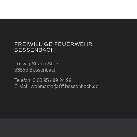
FREIWILLIGE FEUERWEHR
BESSENBACH
Ludwig-Straub-Str. 7
63856 Bessenbach
Telefon: 0 60 95 / 99 24 99
E-Mail: webmaster[at]ff-bessenbach.de